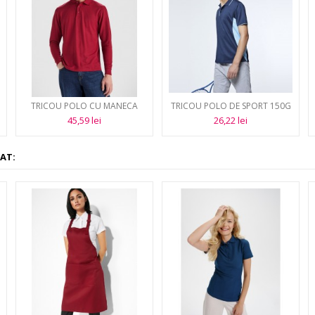
TRICOU POLO CU MANECA
TRICOU POLO DE SPORT 150G
LUNGA 220G CARPE
MONTMELO
45,59 lei
26,22 lei
AT: