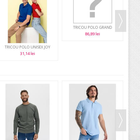
TRICOU POLO GRAND
86,89 lei
TRICOU POLO UNISEX JOY
TR
31,14 lei