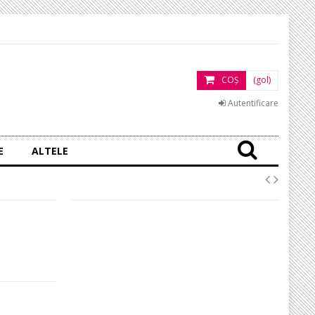
COŞ
(gol)
Autentificare
E
ALTELE