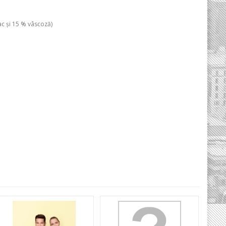
ac şi 15 % vâscoză)