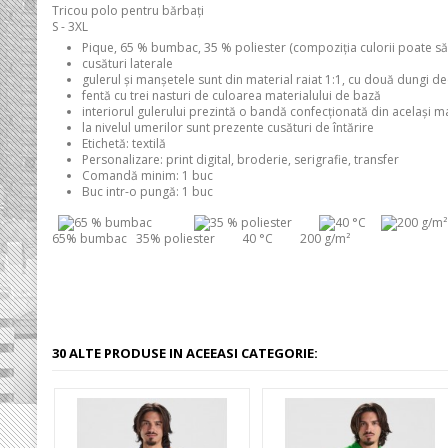
Tricou polo pentru bărbaţi
S - 3XL
Pique, 65 % bumbac, 35 % poliester (compoziţia culorii poate să
cusături laterale
gulerul și manșetele sunt din material raiat 1:1, cu două dungi dec
fentă cu trei nasturi de culoarea materialului de bază
interiorul gulerului prezintă o bandă confecţionată din acelaşi 
la nivelul umerilor sunt prezente cusături de întărire
Etichetă:
textilă
Personalizare:
print digital, broderie, serigrafie, transfer
Comandă minim:
1 buc
Buc intr-o pungă:
1 buc
65% bumbac 35% poliester 40 °C 200 g/m²
30 ALTE PRODUSE IN ACEEASI CATEGORIE: