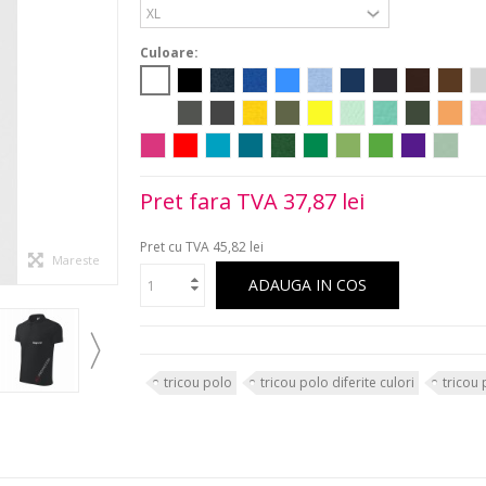
Culoare:
Pret fara TVA
37,87 lei
Pret cu TVA
45,82 lei
Mareste
ADAUGA IN COS
tricou polo
tricou polo diferite culori
tricou 