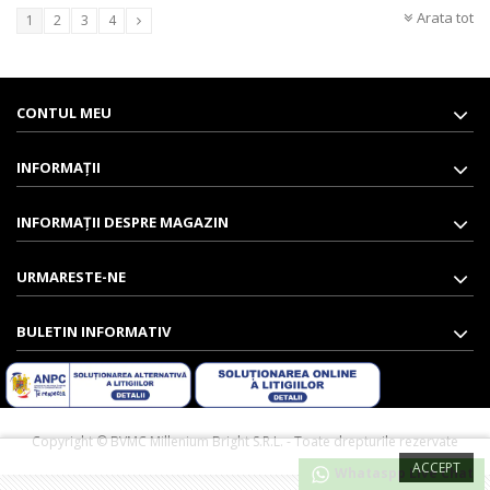
Arata tot
1
2
3
4
CONTUL MEU
INFORMAŢII
INFORMAȚII DESPRE MAGAZIN
URMARESTE-NE
BULETIN INFORMATIV
Copyright ©️ BVMC Millenium Bright S.R.L. - Toate drepturile rezervate
ACCEPT
Whataspp Live Chat