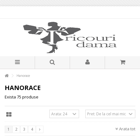
Hanorace
HANORACE
Exista 75 produse
Arata tot
1
2
3
4