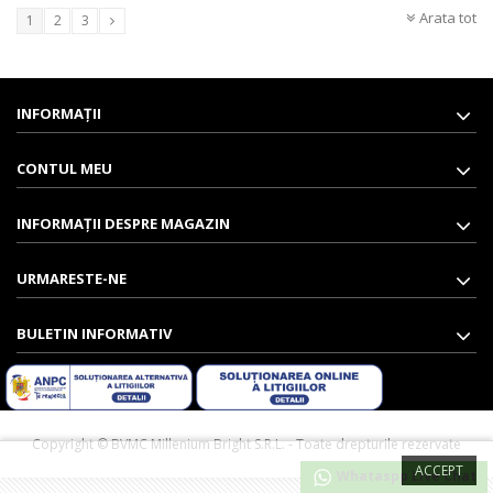
Arata tot
1
2
3
INFORMAŢII
CONTUL MEU
INFORMAȚII DESPRE MAGAZIN
URMARESTE-NE
BULETIN INFORMATIV
Copyright ©️ BVMC Millenium Bright S.R.L. - Toate drepturile rezervate
ACCEPT
Whataspp Live Chat