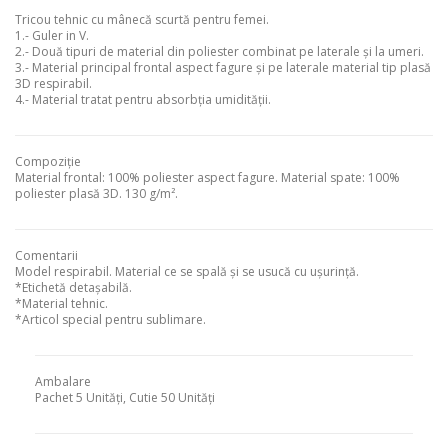
Tricou tehnic cu mânecă scurtă pentru femei.
1.- Guler in V.
2.- Două tipuri de material din poliester combinat pe laterale și la umeri.
3.- Material principal frontal aspect fagure și pe laterale material tip plasă
3D respirabil.
4.- Material tratat pentru absorbția umidității.
Compoziție
Material frontal: 100% poliester aspect fagure. Material spate: 100%
poliester plasă 3D. 130 g/m².
Comentarii
Model respirabil. Material ce se spală și se usucă cu ușurință.
*Etichetă detașabilă.
*Material tehnic.
*Articol special pentru sublimare.
Ambalare
Pachet
5
Unități
,
Cutie
50
Unități