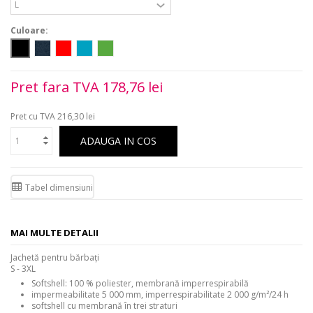
Culoare:
Pret fara TVA
178,76 lei
Pret cu TVA
216,30 lei
ADAUGA IN COS
Tabel dimensiuni
MAI MULTE DETALII
Jachetă pentru bărbaţi
S - 3XL
Softshell: 100 % poliester, membrană imperrespirabilă
impermeabilitate 5 000 mm, imperrespirabilitate 2 000 g/m²/24 h
softshell cu membrană în trei straturi