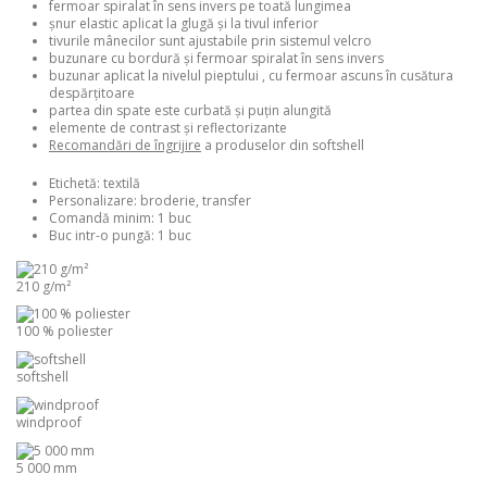
fermoar spiralat în sens invers pe toată lungimea
șnur elastic aplicat la glugă și la tivul inferior
tivurile mânecilor sunt ajustabile prin sistemul velcro
buzunare cu bordură și fermoar spiralat în sens invers
buzunar aplicat la nivelul pieptului , cu fermoar ascuns în cusătura
despărţitoare
partea din spate este curbată și puţin alungită
elemente de contrast și reflectorizante
Recomandări de îngrijire
a produselor din softshell
Etichetă:
textilă
Personalizare:
broderie, transfer
Comandă minim:
1 buc
Buc intr-o pungă:
1 buc
210 g/m²
100 % poliester
softshell
windproof
5 000 mm