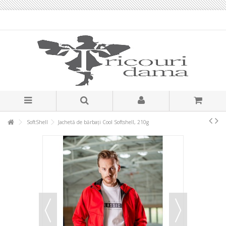
SoftShell
Jachetă de bărbaţi Cool Softshell, 210g