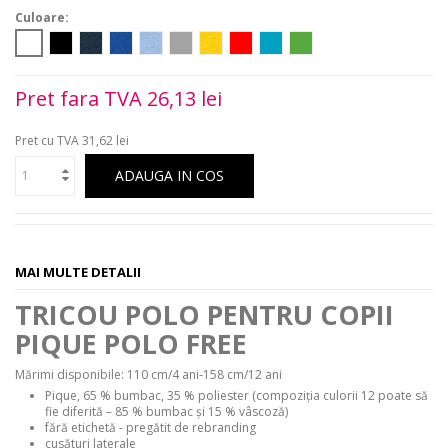
Culoare:
Pret fara TVA
26,13 lei
Pret cu TVA
31,62 lei
ADAUGA IN COS
MAI MULTE DETALII
TRICOU POLO PENTRU COPII
PIQUE POLO FREE
Mărimi disponibile: 110 cm/4 ani-158 cm/12 ani
Pique, 65 % bumbac, 35 % poliester (compoziţia culorii 12 poate să
fie diferită – 85 % bumbac şi 15 % vâscoză)
fără etichetă - pregătit de rebranding
cusături laterale