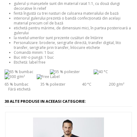
gulerul și manșetele sunt din material raiat 1:1, cu două dungi
decorative în relief
fentă îngustă cu trei nasturi de culoarea materialului de bază
interiorul gulerului prezintă o bandă confecţionată din acelaşi
material precum cel de bază
etichetă pentru mărime, de dimensiuni mici, în partea posterioară a
gulerului
la nivelul umerilor sunt prezente cusături de întărire
Personalizare:
broderie, serigrafie directă, transfer digital, lito
transfer, serigrafie prin transfer, înlocuire etichete
Comandă minim:
1 buc
Buc intr-o pungă:
1 buc
Etichetă:
label free
65 % bumbac 35 % poliester 40 °C 200 g/m²
Fără etichetă
30 ALTE PRODUSE IN ACEEASI CATEGORIE: