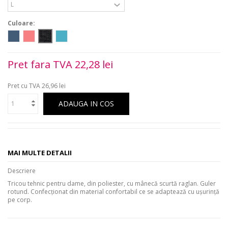
Culoare:
Pret fara TVA
22,28 lei
Pret cu TVA
26,96 lei
ADAUGA IN COS
MAI MULTE DETALII
Descriere
Tricou tehnic pentru dame, din poliester, cu mânecă scurtă raglan. Guler
rotund. Confecționat din material confortabil ce se adaptează cu ușurință
pe corp.