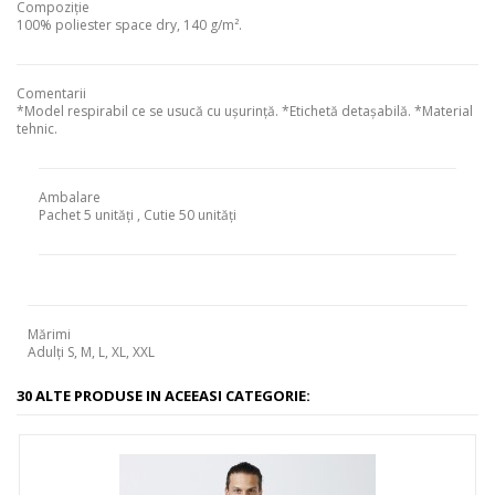
Compoziție
100% poliester space dry, 140 g/m².
Comentarii
*Model respirabil ce se usucă cu ușurință. *Etichetă detașabilă. *Material
tehnic.
Ambalare
Pachet
5
unități
,
Cutie
50
unități
Mărimi
Adulți S, M, L, XL, XXL
30 ALTE PRODUSE IN ACEEASI CATEGORIE: